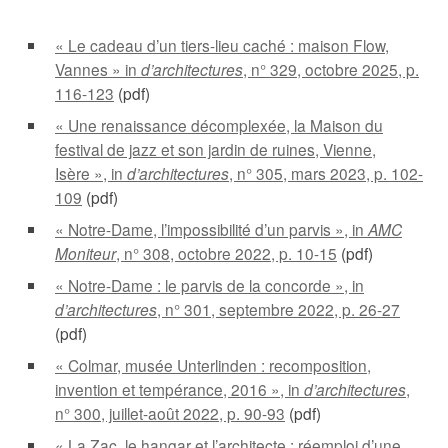
« Le cadeau d’un tiers-lieu caché : maison Flow,
Vannes » in
d’architectures
, n° 329, octobre 2025, p.
116-123
(pdf)
« Une renaissance décomplexée, la Maison du
festival de jazz et son jardin de ruines, Vienne,
Isère », in
d’architectures
, n° 305, mars 2023, p. 102-
109
(pdf)
« Notre-Dame, l’impossibilité d’un parvis », in
AMC
Moniteur
, n° 308, octobre 2022, p. 10-15
(pdf)
« Notre-Dame : le parvis de la concorde », in
d’architectures
, n° 301, septembre 2022, p. 26-27
(pdf)
« Colmar, musée Unterlinden : recomposition,
invention et tempérance, 2016 », in
d’architectures
,
n° 300, juillet-août 2022, p. 90-93
(pdf)
« La Zac, le hangar et l’architecte : réemploi d’une