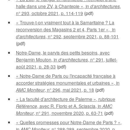
halle dans une ZV, à Chantepie », in
d’architectures
,
n° 293, octobre 2021, p. 114-119
(pdf)
« Trouve-t-on vraiment tout à la Samaritaine ? La
reconversion des Magasins 2 et 4, Paris 1er », in
d’architectures
, n° 292, septembre 2021, p. 88-101
(pdf)
Notre-Dame, le parvis des petits besoins, avec
Benjamin Mouton, in
d’architectures
, n° 291, juillet-
août 2021, p. 28-33
(pdf)
« Notre-Dame de Paris ou l’incapacité française à
accorder stratégies monumentales et urbaines », in
AMC Moniteur
, n° 296, mai 2021, p. 18
(pdf)
« La faculté d’architecture de Palerme », rubrique
Référence
, avec R. Florio et A. Sciascia, in
AMC
Moniteur
, n° 291, novembre 2020, p. 63-71
(pdf)
« Quelles promesses pour Notre-Dame de Paris ? »,
in
AMC Moniteur
, n° 288-289, septembre 2020, p.