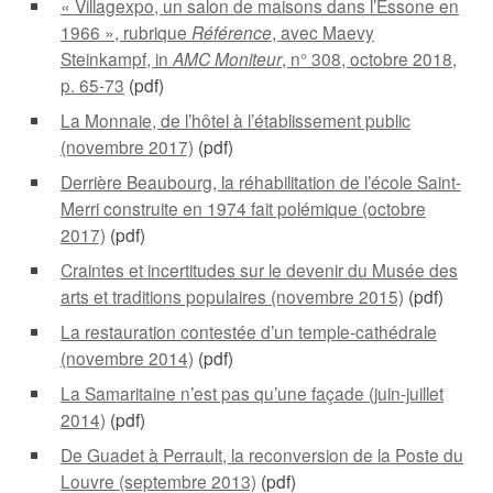
« Villagexpo, un salon de maisons dans l’Essone en
1966 », rubrique
Référence
, avec Maevy
Steinkampf, in
AMC Moniteur
, n° 308, octobre 2018,
p. 65-73
(pdf)
La Monnaie, de l’hôtel à l’établissement public
(novembre 2017)
(pdf)
Derrière Beaubourg, la réhabilitation de l’école Saint-
Merri construite en 1974 fait polémique (octobre
2017)
(pdf)
Craintes et incertitudes sur le devenir du Musée des
arts et traditions populaires (novembre 2015)
(pdf)
La restauration contestée d’un temple-cathédrale
(novembre 2014)
(pdf)
La Samaritaine n’est pas qu’une façade (juin-juillet
2014)
(pdf)
De Guadet à Perrault, la reconversion de la Poste du
Louvre (septembre 2013)
(pdf)