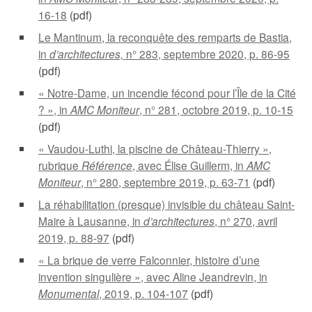
16-18
(pdf)
Le Mantinum, la reconquête des remparts de Bastia,
in
d’architectures,
n° 283, septembre 2020, p. 86-95
(pdf)
« Notre-Dame, un incendie fécond pour l’Île de la Cité
? », in
AMC Moniteur
, n° 281, octobre 2019, p. 10-15
(pdf)
« Vaudou-Luthi, la piscine de Château-Thierry »,
rubrique
Référence
, avec Élise Guillerm, in
AMC
Moniteur
, n° 280, septembre 2019, p. 63-71
(pdf)
La réhabilitation (presque) invisible du château Saint-
Maire à Lausanne, in
d’architectures
, n° 270, avril
2019, p. 88-97
(pdf)
« La brique de verre Falconnier, histoire d’une
invention singulière », avec Aline Jeandrevin, in
Monumental
, 2019, p. 104-107
(pdf)