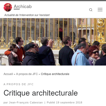
Archicab
Passer au contenu
Search
Men
Actualité de l'intervention sur l'existant
Accueil
»
A propos de JFC
»
Critique architecturale
A PROPOS DE JFC
Critique architecturale
par
Jean-François Cabestan
|
Publié
19 septembre 2018