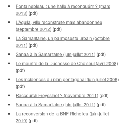
Fontainebleau : une halle à reconquérir ? (mars
2013)
(pdf)
L’Aquila, ville reconstruite mais abandonnée
(septembre 2012)
(pdf)
La Samaritaine, un palimpseste urbain (octobre
2011)
(pdf)
Sanaa à la Samaritaine (juin-juillet 2011)
(pdf)
Le meurtre de la Duchesse de Choiseul (avril 2008)
(pdf)
Les incidences du plan pentagonal (juin-juillet 2006)
(pdf)
Raccourcir Freyssinet ? (novembre 2011)
(pdf)
Sanaa à la Samaritaine (juin-juillet 2011)
(pdf)
La reconversion de la BNF Richelieu (juin-juillet
2010)
(pdf)