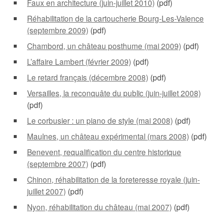
Faux en architecture (juin-juillet 2010)
(pdf)
Réhabilitation de la cartoucherie Bourg-Les-Valence
(septembre 2009)
(pdf)
Chambord, un château posthume (mai 2009)
(pdf)
L’affaire Lambert (février 2009)
(pdf)
Le retard français (décembre 2008)
(pdf)
Versailles, la reconquâte du public (juin-juillet 2008)
(pdf)
Le corbusier : un piano de style (mai 2008)
(pdf)
Maulnes, un château expérimental (mars 2008)
(pdf)
Benevent, requalification du centre historique
(septembre 2007)
(pdf)
Chinon, réhabilitation de la foreteresse royale (juin-
juillet 2007)
(pdf)
Nyon, réhabilitation du château (mai 2007)
(pdf)