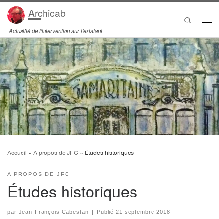
Archicab
Passer au contenu
Search
Men
Actualité de l'intervention sur l'existant
Accueil
»
A propos de JFC
»
Études historiques
A PROPOS DE JFC
Études historiques
par
Jean-François Cabestan
|
Publié
21 septembre 2018