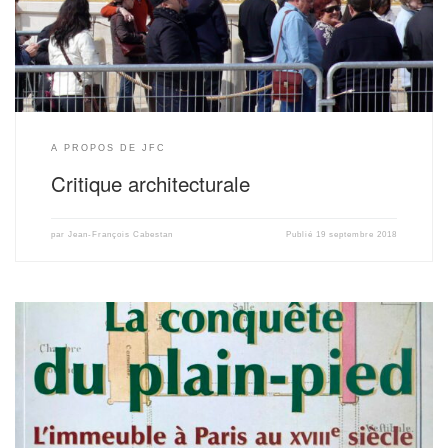
d’architectures, n° 305, mars 2023, p. 102-109 (pdf) « Notre-Dame,
l’impossibilité d’un parvis », in AMC Moniteur, […]
A PROPOS DE JFC
Critique architecturale
par
Jean-François Cabestan
Publié
19 septembre 2018
« La conquête du plain-pied » (extraits) (pdf)