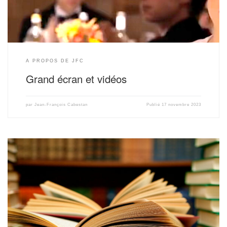
A PROPOS DE JFC
Grand écran et vidéos
par
Jean-François Cabestan
Publié
17 novembre 2023
1995 « L’invenzione e la costituzione della casa di appartamenti a Parigi sotto
il regno di Luigi XVI”, actes du “Convegno internazionale : il progetto nello
spazio della memoria, segni, idee e potenzialità », Università Federico II di
Napoli, 27 et 28 octobre 1995, p. 151-162 1997 « La naissance de l’immeuble
d’appartements […]