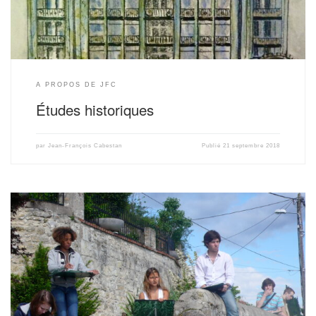
A PROPOS DE JFC
Études historiques
par
Jean-François Cabestan
Publié
21 septembre 2018
Enseignements & pédagogie : bibliographies pour les étudiants de paris 1 De
l’histoire générale de l’architecture des Temps modernes à l’histoire de
l’habitat ou à celle du patrimoine, il va de soi que le saucissonnage d’une
bibliographie qui pourrait être unique tient de l’arbitraire. Il s’agit surtout de
procéder par incitations […]