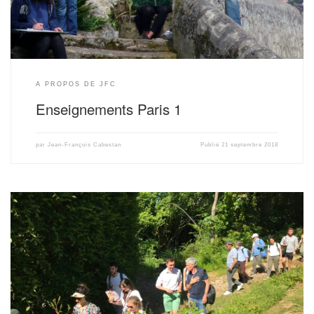
A PROPOS DE JFC
Enseignements Paris 1
par
Jean-François Cabestan
Publié
21 septembre 2018
Livret de présentation de la formation (pdf – 4 pages) Plaquette de
présentation de la formation (pdf – 16 pages)