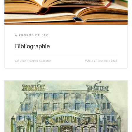
A PROPOS DE JFC
Bibliographie
par
Jean-François Cabestan
Publié
17 novembre 2018
Accès aux études : Etude du 25, Bd Poissonnière (pdf) Etude La Samaritaine
(pdf) Etude Médiathèque Saint-Lazare (pdf)