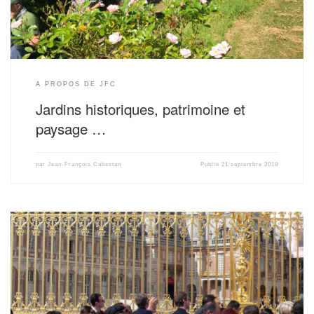
A PROPOS DE JFC
Jardins historiques, patrimoine et
paysage …
par
Jean-François Cabestan
Publié
21 septembre 2018
« Le cadeau d’un tiers-lieu caché : maison Flow, Vannes » in d’architectures,
n° 329, octobre 2025, p. 116-123 (pdf) « Une renaissance décomplexée, la
Maison du festival de jazz et son jardin de ruines, Vienne, Isère », in