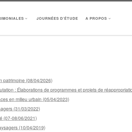
RIMONIALES
JOURNÉES D’ÉTUDE
A PROPOS
un patrimoine (08/04/2026)
mutation : Élaborations de programmes et projets de réappropriat
traces en milieu urbain (05/04/2023)
sagers (31/03/2022)
ité (07-08/06/2021)
aysagers (10/04/2019)