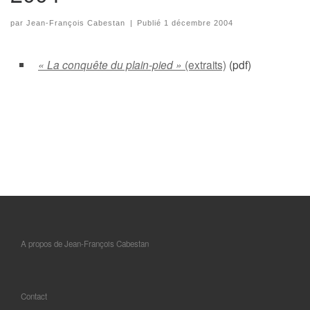
par
Jean-François Cabestan
|
Publié
1 décembre 2004
« La conquête du plain-pied »
(extraits)
(pdf)
A propos de Jean-François Cabestan
Contact