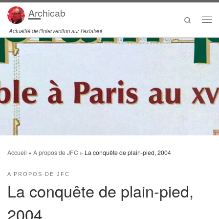
Archicab
Passer au contenu
Search
Men
Actualité de l'intervention sur l'existant
Accueil
»
A propos de JFC
»
La conquête de plain-pied, 2004
A PROPOS DE JFC
La conquête de plain-pied,
2004