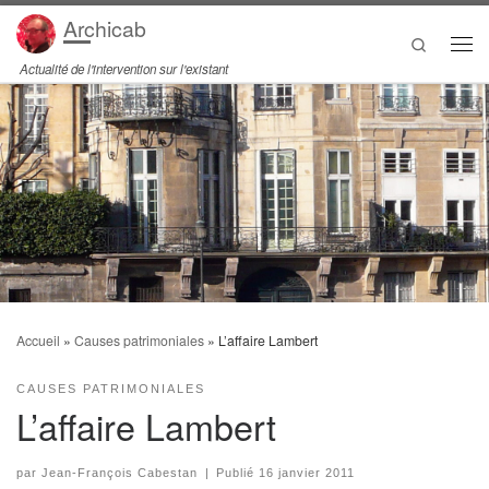
Archicab
Passer au contenu
Search
Men
Actualité de l'intervention sur l'existant
Accueil
»
Causes patrimoniales
»
L’affaire Lambert
CAUSES PATRIMONIALES
L’affaire Lambert
par
Jean-François Cabestan
|
Publié
16 janvier 2011