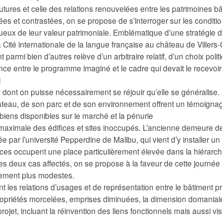
tures et celle des relations renouvelées entre les patrimoines bâ
s et contrastées, on se propose de s’interroger sur les conditi
ueux de leur valeur patrimoniale. Emblématique d’une stratégie
Cité internationale de la langue française au château de Villers-C
t parmi bien d’autres relève d’un arbitraire relatif, d’un choix poli
ce entre le programme imaginé et le cadre qui devait le recevoir
l
dont on puisse nécessairement se réjouir qu’elle se généralise. D
hâteau, de son parc et de son environnement offrent un témoignag
ens disponibles sur le marché et la pénurie
on maximale des édifices et sites inoccupés. L’ancienne demeure
e par l’université Pepperdine de Malibu, qui vient d’y installer u
èces occupent une place particulièrement élevée dans la hiérarchi
ces deux cas affectés, on se propose à la faveur de cette journée 
ement plus modestes.
 les relations d’usages et de représentation entre le bâtiment pr
ropriétés morcelées, emprises diminuées, la dimension domaniale 
ojet, incluant la réinvention des liens fonctionnels mais aussi v