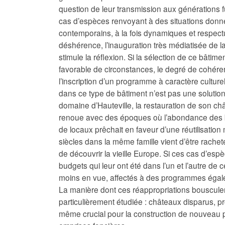
question de leur transmission aux générations fu
cas d’espèces renvoyant à des situations donnée
contemporains, à la fois dynamiques et respect
déshérence, l’inauguration très médiatisée de la 
stimule la réflexion. Si la sélection de ce bâtimen
favorable de circonstances, le degré de cohéren
l’inscription d’un programme à caractère culture
dans ce type de bâtiment n’est pas une solution 
domaine d’Hauteville, la restauration de son c
renoue avec des époques où l’abondance des bi
de locaux prêchait en faveur d’une réutilisati
siècles dans la même famille vient d’être racheté
de découvrir la vieille Europe. Si ces cas d’esp
budgets qui leur ont été dans l’un et l’autre de 
moins en vue, affectés à des programmes égal
La manière dont ces réappropriations bousculent
particulièrement étudiée : châteaux disparus, p
même crucial pour la construction de nouveau pr