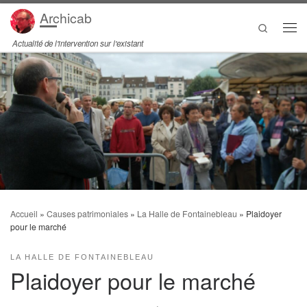
Archicab
Passer au contenu
Search
Men
Actualité de l'intervention sur l'existant
Accueil
»
Causes patrimoniales
»
La Halle de Fontainebleau
»
Plaidoyer
pour le marché
LA HALLE DE FONTAINEBLEAU
Plaidoyer pour le marché