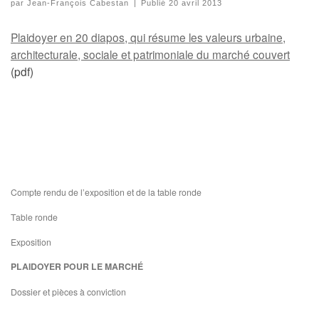
par
Jean-François Cabestan
|
Publié
20 avril 2013
Plaidoyer en 20 diapos, qui résume les valeurs urbaine,
architecturale, sociale et patrimoniale du marché couvert
(pdf)
Compte rendu de l’exposition et de la table ronde
Table ronde
Exposition
PLAIDOYER POUR LE MARCHÉ
Dossier et pièces à conviction